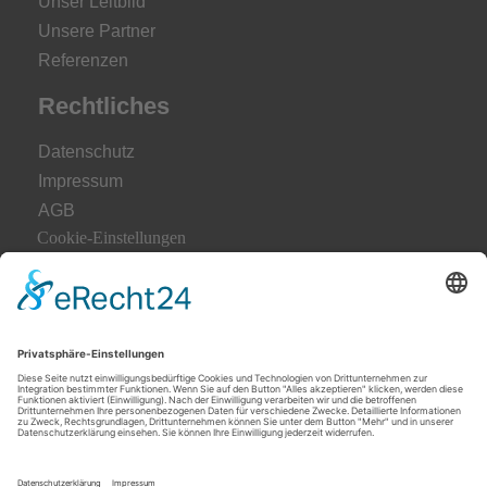
Unser Leitbild
Unsere Partner
Referenzen
Rechtliches
Datenschutz
Impressum
AGB
Cookie-Einstellungen
Folgen Sie uns auf
F
a
c
e
b
o
o
k