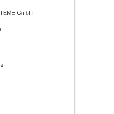
STEME GmbH
h
de