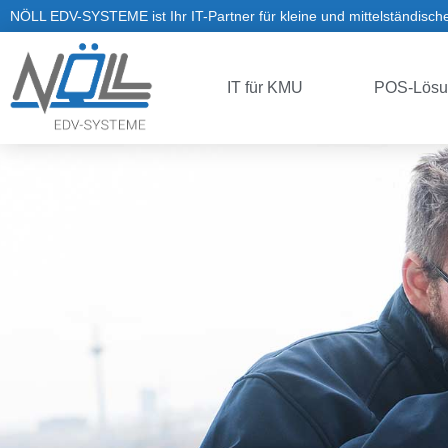
NÖLL EDV-SYSTEME ist Ihr IT-Partner für kleine und mittelständisc
IT für KMU
POS-Lösu