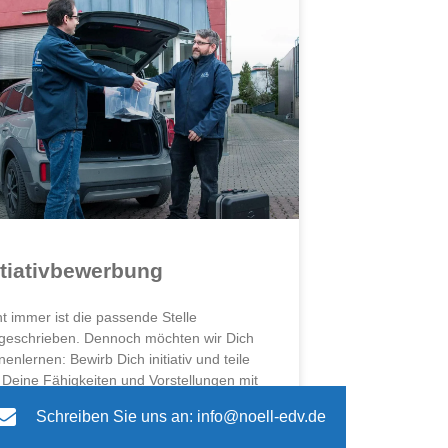
itiativbewerbung
ht immer ist die passende Stelle
geschrieben. Dennoch möchten wir Dich
enlernen: Bewirb Dich initiativ und teile
 Deine Fähigkeiten und Vorstellungen mit
enn vielleicht suchen wir schon bald genau
Schreiben Sie uns an: info@noell-edv.de
h?