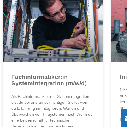
Fachinformatiker:in –
In
Systemintegration (m/w/d)
Nic
aus
Als Fachinformatiker:in – Systemintegration
kenn
bist du bei uns an der richtigen Stelle, wenn
uns
du Erfahrung im Integrieren, Warten und
– d
Überwachen von IT-Systemen hast. Wenn du
Dic
eine Leidenschaft für technische
Herausforderungen und ein hohes