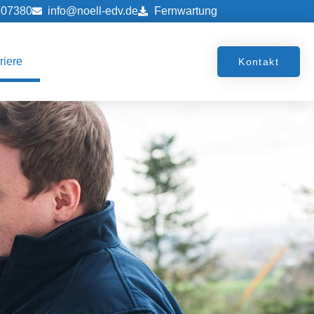
207380
info@noell-edv.de
Fernwartung
riere
Kontakt